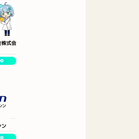
金株式会
シン