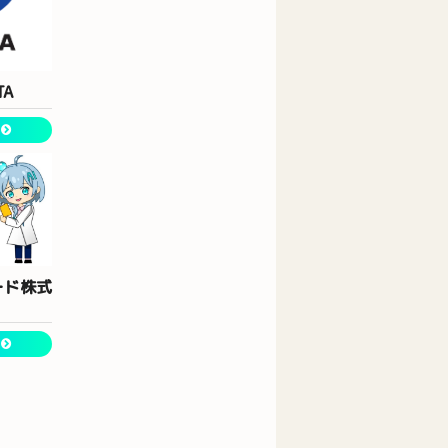
TA
ード株式