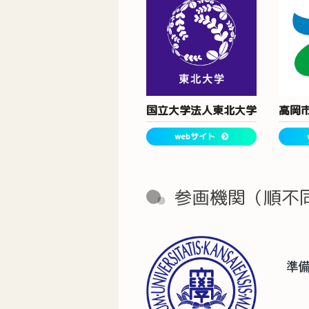
国立大学法人東北大学
高岡
webサイト
参画機関（順不